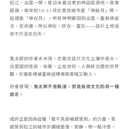
松江、出雲一帶，是日本最古老的神話起源地。我曾
提過，每年的10-11月在其他城市是「神無月」時，
這裡是「神在月」。所有神明都回到出雲，重新排座
次、定命運。所以神在、妖在、靈在——這片土地從
來不只活在白天。
鬼太郎的作者水木茂，也是在這片文化土壤中長大。
出雲國的怪談、祕儀、土俗信仰、人與妖交錯的世界
觀，在電影裡被重新詮釋得既黑暗又動人。
你會發現：
鬼太郎不是動漫，而是島根文化的另一種
語言
。
或許正是因為這種「看不見卻被感受到」的力量，我
感受到松江的城市步調總是慢、安靜、帶一點冷意，