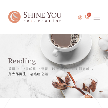
0
Reading
首頁
心靈成長
電影︱映照人生
電影觀後感
鬼太郎誕生：咯咯咯之謎...