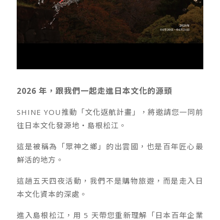
2026 年，跟我們一起走進日本文化的源頭
SHINE YOU推動「文化返航計畫」，將邀請您一同前
往日本文化發源地・島根松江。
這是被稱為「眾神之鄉」的出雲國，也是百年匠心最
鮮活的地方。
這趟五天四夜活動，我們不是購物旅遊，而是走入日
本文化資本的深處。
進入島根松江，用 5 天帶您重新理解「日本百年企業