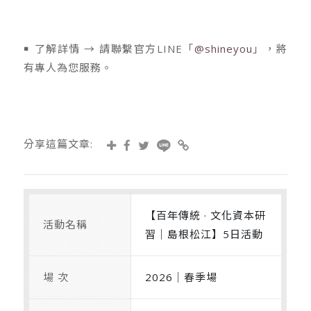
￭ 了解詳情 → 請聯繫官方LINE「
@shineyou
」，將
有專人為您服務。
分享這篇文章:
【百年傳統 · 文化資本研
活動名稱
習｜島根松江】5日活動
場 次
2026｜春季場