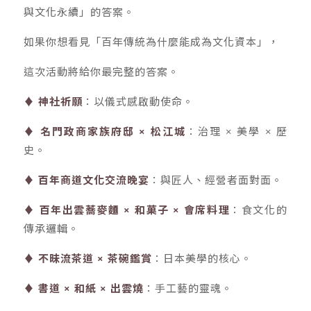
與文化永續」的答案。
如果你想看見「百年傳統為什麼能成為文化資本」，
這次活動將給你最完整的答案。
♦
神社祈願
：以儀式感啟動使命。
♦
名門政商家族府邸 × 松江城
：治理 × 美學 × 歷
史。
♦ 百年商道文化交流晚宴
：與匠人、經營者面對面。
♦ 百年出雲蕎麥麵 × 和菓子 × 會席料理
：食文化的
傳承邏輯。
♦ 不昧流茶道 × 茶碗鑑賞
：日本美學的核心。
♦ 書道 × 和紙 × 出雲燒
：手工藝的靈魂。