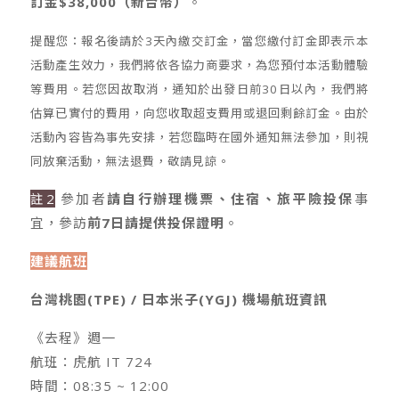
訂金$38,000（新台幣）
。
提醒您：報名後請於3天內繳交訂金，當您繳付訂金即表示本
活動產生效力，我們將依各協力商要求，為您預付本活動體驗
等費用。若您因故取消，通知於出發日前30日以內，我們將
估算已實付的費用，向您收取超支費用或退回剩餘訂金。由於
活動內容皆為事先安排，若您臨時在國外通知無法參加，則視
同放棄活動，無法退費，敬請見諒。
註2
參加者
請自行辦理機票、住宿、旅平險投保
事
宜，參訪
前7日請提供投保證明
。
建議航班
台灣桃園(TPE) / 日本米子(YGJ) 機場航班資訊
《去程》週一
航班：虎航 IT 724
時間：08:35 ~ 12:00