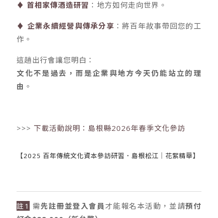
♦ 首相家傳酒造研習
：地方如何走向世界。
♦ 企業永續經營與傳承分享
：將百年故事帶回您的工
作。
這趟出行會讓您明白：
文化不是過去，而是企業與地方今天仍能站立的理
由
。
>>>
下載活動說明：島根縣2026年春季文化參訪
【2025 百年傳統文化資本參訪研習．島根松江｜花絮精華】
註1
需
先註冊並登入會員
才能報名本活動，並請
預付