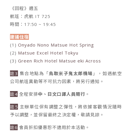
《回程》週五
航班：虎航 IT 725
時間：17:50 ~ 19:45
建議住宿
(1)
Onyado Nono Matsue Hot Spring
(2)
Matsue Excel Hotel Tokyu
(3)
Green Rich Hotel Matsue eki Across
註3
集合地點為「
鳥取米子鬼太郎機場
」，如遇航空
公司航班異動等不可抗力因素，將另行通知。
註4
全程安排
中、日文口譯人員隨行
。
註5
主辦單位保有調整之彈性，將依據客觀情況隨時
予以調整，並保留最終之決定權，敬請見諒。
註6
會員折扣優惠恕不適用於本活動。