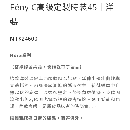
Fény C高級定製時裝45｜洋
裝
NT$
24600
Nòra系列
【當線條會說話，優雅就有了語言】
這款洋裝以經典西服翻領為起點，延伸出優雅曲線與
立體抓摺。前襬層層漸進的弧形荷葉，彷彿樂章中自
然起伏的旋律，溫柔卻堅定。後襬魚尾微擺，步伐間
流動出仿若歐洲老電影裡的復古情懷。選用低飽和色
調，內斂高級，是屬於品味者的時尚宣言。
讓優雅成為日常的姿態，而非例外。