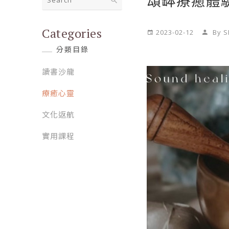
頌缽療癒體
Categories
2023-02-12
By S
分類目錄
讀書沙龍
療癒心靈
文化返航
實用課程