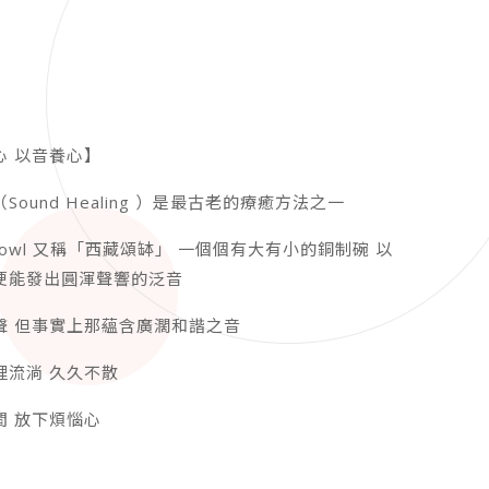
心 以音養心】
Sound Healing ）是最古老的療癒方法之一
ng bowl 又稱「西藏頌缽」 一個個有大有小的銅制碗 以
便能發出圓渾聲響的泛音
聲 但事實上那蘊含廣濶和諧之音
裡流淌 久久不散
間 放下煩惱心