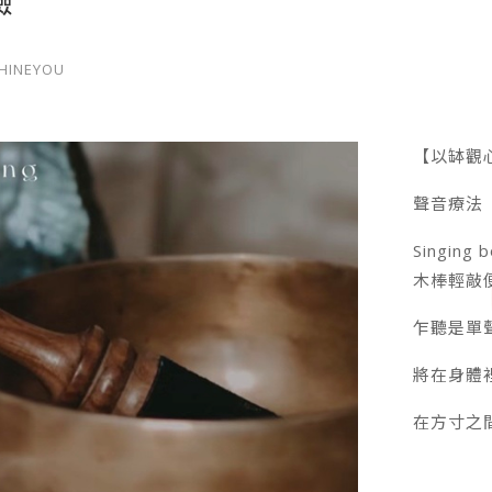
驗
HINEYOU
【以缽觀
聲音療法（
Singi
木棒輕敲
乍聽是單
將在身體
在方寸之