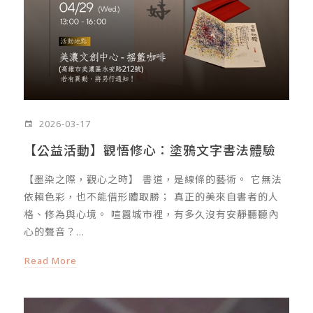
2026-03-17
【公益活動】觀悟修心：塗鴉文字書法體驗
【墨染之際，觀心之時】 書道，是線條的藝術。 它無法
依賴色彩，也不能借形體取勝； 真正的美來自書者的人
格、修為與心境。 喧囂城市裡，有多久沒有安靜聽聽內
心的聲音？...
Read More