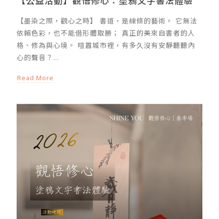
【公益活動】觀悟修心：塗鴉文字書法體驗
【墨染之際，觀心之時】 書道，是線條的藝術。 它無法
依賴色彩，也不能借形體取勝； 真正的美來自書者的人
格、修為與心境。 喧囂城市裡，有多久沒有安靜聽聽內
心的聲音？...
Read More