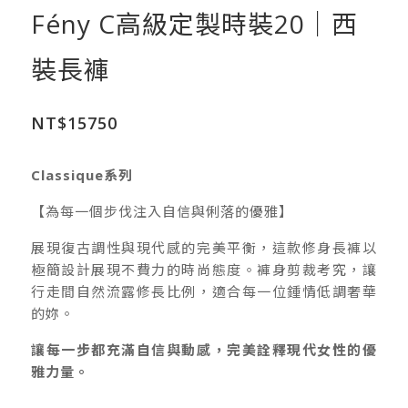
Fény C高級定製時裝20｜西
裝長褲
NT$
15750
Classique系列
【為每一個步伐注入自信與俐落的優雅】
展現復古調性與現代感的完美平衡，這款修身長褲以
極簡設計展現不費力的時尚態度。褲身剪裁考究，讓
行走間自然流露修長比例，適合每一位鍾情低調奢華
的妳。
讓每一步都充滿自信與動感，完美詮釋現代女性的優
雅力量。