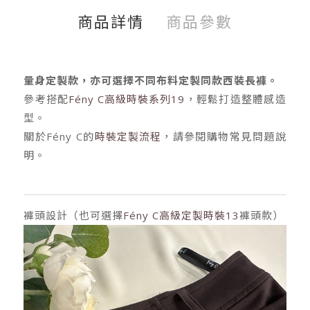
商品詳情
商品參數
量身定製款，亦可選擇不同布料定製同款西裝長褲。
參考搭配
Fény C高級時裝系列19
，輕鬆打造整體感造
型。
關於Fény C的
時裝定製流程
，請參閱購物常見問題說
明。
褲頭設計（也可選擇
Fény C高級定製時裝13
褲頭款）